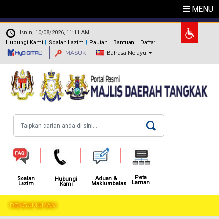
Langkau ke kandungan utama
MENU
.
Isnin, 10/08/2026, 11:11 AM
Hubungi Kami
Soalan Lazim
Pautan
Bantuan
Daftar
MASUK
Bahasa Melayu
Carian
Peta
Aduan &
Soalan
Hubungi
Laman
Maklumbalas
Lazim
Kami
PENGUMUMAN