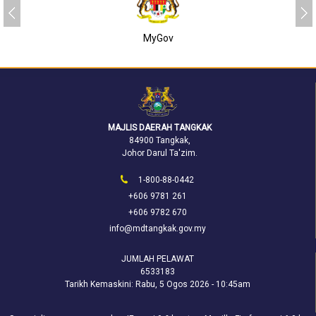
MyGov
MAJLIS DAERAH TANGKAK
84900 Tangkak,
Johor Darul Ta'zim.
1-800-88-0442
+606 9781 261
+606 9782 670
info@mdtangkak.gov.my
JUMLAH PELAWAT
6533183
Tarikh Kemaskini:
Rabu, 5 Ogos 2026 - 10:45am