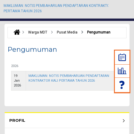
MAKLUMAN: NOTIS PEMBAHARUAN PENDAFTARAN KONTRAKTOR KALI
M
PERTAMA TAHUN 2026
P
Warga MDT
Pusat Media
Pengumuman
Pengumuman
2026
19
MAKLUMAN: NOTIS PEMBAHARUAN PENDAFTARAN
Jan
KONTRAKTOR KALI PERTAMA TAHUN 2026
2026
Rembau Menu - list of submenu
PROFIL