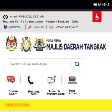
Langkau ke kandungan utama
MENU
.
Ahad, 9/08/2026, 12:51 AM
Hubungi Kami
Soalan Lazim
Pautan
Bantuan
Daftar
MASUK
Bahasa Melayu
Carian
Peta
Aduan &
Soalan
Hubungi
Laman
Maklumbalas
Lazim
Kami
PENGUMUMAN