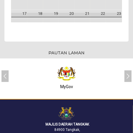
17
18
19
20
21
22
23
24
25
26
27
28
29
30
31
1
2
3
4
5
6
PAUTAN LAMAN
MyGov
MAJLIS DAERAH TANGKAK
84900 Tangkak,