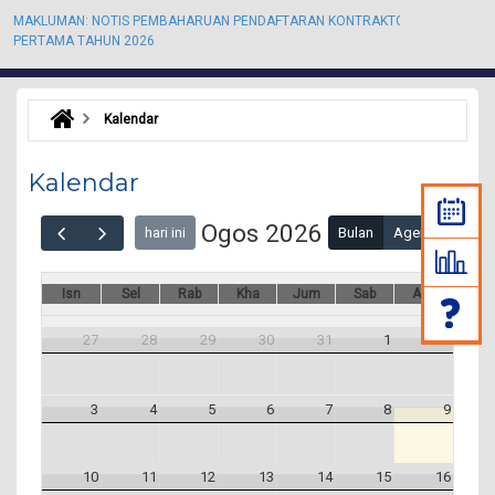
MAKLUMAN: NOTIS PEMBAHARUAN PENDAFTARAN KONTRAKTOR KALI
M
PERTAMA TAHUN 2026
P
Kalendar
Kalendar
Ogos 2026
hari ini
Bulan
Agenda
Isn
Sel
Rab
Kha
Jum
Sab
Ahd
27
28
29
30
31
1
2
3
4
5
6
7
8
9
10
11
12
13
14
15
16