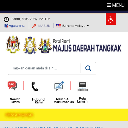
Langkau ke kandungan utama
MENU
.
Sabtu, 8/08/2026, 1:29 PM
MASUK
Bahasa Melayu
Carian
Peta
Aduan &
Soalan
Hubungi
Laman
Maklumbalas
Lazim
Kami
PENGUMUMAN