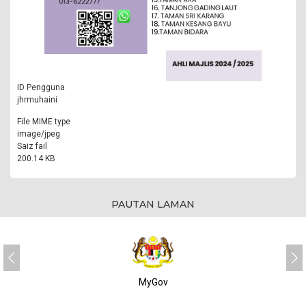
ID Pengguna
jhrmuhaini
File MIME type
image/jpeg
Saiz fail
200.14 KB
PAUTAN LAMAN
MyGov