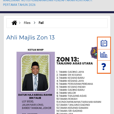
MAKLUMAN: NOTIS PEMBAHARUAN PENDAFTARAN KONTRAKTOR KALI
M
PERTAMA TAHUN 2026
P
Files
Fail
Ahli Majlis Zon 13