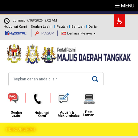
Langkau ke kandungan utama
MENU
.
Jumaat, 7/08/2026, 9:02 AM
Hubungi Kami
Soalan Lazim
Pautan
Bantuan
Daftar
MASUK
Bahasa Melayu
Carian
Peta
Aduan &
Soalan
Hubungi
Laman
Maklumbalas
Lazim
Kami
PENGUMUMAN