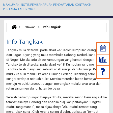
MAKLUMAN: NOTIS PEMBAHARUAN PENDAFTARAN KONTRAKTOR KALI
M
PERTAMA TAHUN 2026
P
Pelawat
Info Tangkak
Info Tangkak
Tangkak mula diterokai pada abad ke-19 oleh kumpulan orang-orang
dari Pagar Ruyung yang mula membuka Cohong. Kedudukan Cohong
di Negeri Melaka adalah perkampungan yang hampir dengan
Tangkak telah diterokai pada abad ke-18. Kumpulan yang membuka
Tangkak telah menyusuri sebuah anak sungai di hulu Sungai Kesang
mudik ke hulu menuju ke arah Gunung Ledang. Di tebing sebelah kiri
sungai terdapat sebuah bukit. Mereka meredah hutan berpaya
menuju ke bukit tersebut dengan merangkak melalui akar-akar dan
rotan yang menjalar di hutan berpaya.
Setelah perkampungan berjaya dibuka, mereka sering berulang alik ke
tempat asalnya Cohong dan apabila diajukan pertanyaan "Engkau
duduk tang mana?", maka dijawabnya "Aku duduk tempat tang
merangkak sana ! Oleh kerana sering disebut perkataan "tempat