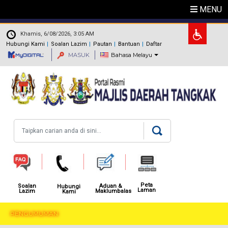
Langkau ke kandungan utama
MENU
.
Khamis, 6/08/2026, 3:05 AM
Hubungi Kami
Soalan Lazim
Pautan
Bantuan
Daftar
MASUK
Bahasa Melayu
Carian
Peta
Aduan &
Soalan
Hubungi
Laman
Maklumbalas
Lazim
Kami
PENGUMUMAN