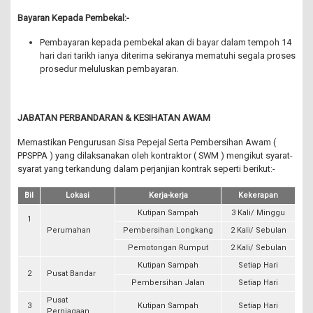
Bayaran Kepada Pembekal:-
Pembayaran kepada pembekal akan di bayar dalam tempoh 14
hari dari tarikh ianya diterima sekiranya mematuhi segala proses
prosedur meluluskan pembayaran.
JABATAN PERBANDARAN & KESIHATAN AWAM
Memastikan Pengurusan Sisa Pepejal Serta Pembersihan Awam (
PPSPPA ) yang dilaksanakan oleh kontraktor ( SWM ) mengikut syarat-
syarat yang terkandung dalam perjanjian kontrak seperti berikut:-
Bil
Lokasi
Kerja-kerja
Kekerapan
Kutipan Sampah
3 Kali/ Minggu
1
Perumahan
Pembersihan Longkang
2 Kali/ Sebulan
Pemotongan Rumput
2 Kali/ Sebulan
Kutipan Sampah
Setiap Hari
2
Pusat Bandar
Pembersihan Jalan
Setiap Hari
Pusat
3
Kutipan Sampah
Setiap Hari
Perniagaan