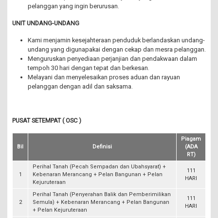
pelanggan yang ingin berurusan.
UNIT UNDANG-UNDANG
Kami menjamin kesejahteraan penduduk berlandaskan undang-
undang yang digunapakai dengan cekap dan mesra pelanggan.
Menguruskan penyediaan perjanjian dan pendakwaan dalam
tempoh 30 hari dengan tepat dan berkesan.
Melayani dan menyelesaikan proses aduan dan rayuan
pelanggan dengan adil dan saksama.
PUSAT SETEMPAT ( OSC )
Piagam
Bil
Definisi
(ADA
RT)
Perihal Tanah (Pecah Sempadan dan Ubahsyarat) +
111
1
Kebenaran Merancang + Pelan Bangunan + Pelan
HARI
Kejuruteraan
Perihal Tanah (Penyerahan Balik dan Pemberimilikan
111
2
Semula) + Kebenaran Merancang + Pelan Bangunan
HARI
+ Pelan Kejuruteraan