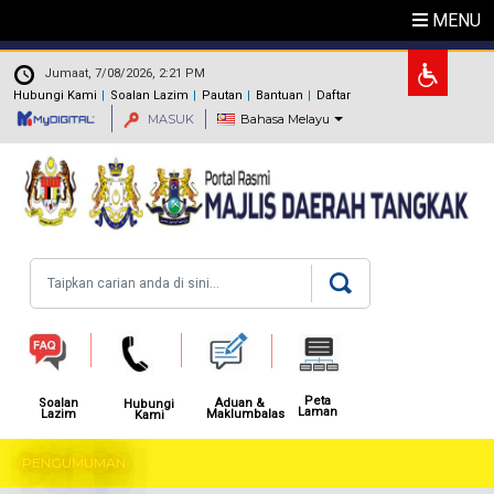
Langkau ke kandungan utama
MENU
.
Jumaat, 7/08/2026, 2:21 PM
Hubungi Kami
Soalan Lazim
Pautan
Bantuan
Daftar
MASUK
Bahasa Melayu
Carian
Peta
Aduan &
Soalan
Hubungi
Laman
Maklumbalas
Lazim
Kami
PENGUMUMAN