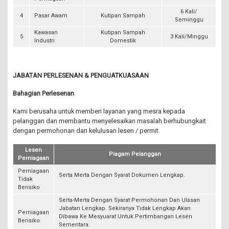
6 Kali/
4
Pasar Awam
Kutipan Sampah
Seminggu
Kawasan
Kutipan Sampah
5
3 Kali/Minggu
Industri
Domestik
JABATAN PERLESENAN & PENGUATKUASAAN
Bahagian Perlesenan
Kami berusaha untuk memberi layanan yang mesra kepada
pelanggan dan membantu menyelesaikan masalah berhubungkait
dengan permohonan dan kelulusan lesen / permit.
Lesen
Piagam Pelanggan
Perniagaan
Perniagaan
Serta Merta Dengan Syarat Dokumen Lengkap.
Tidak
Berisiko
Serta-Merta Dengan Syarat Permohonan Dan Ulasan
Jabatan Lengkap. Sekiranya Tidak Lengkap Akan
Perniagaan
Dibawa Ke Mesyuarat Untuk Pertimbangan Lesen
Berisiko
Sementara.