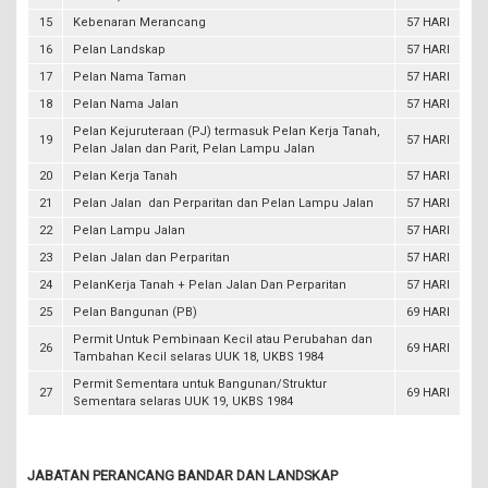
15
Kebenaran Merancang
57 HARI
16
Pelan Landskap
57 HARI
17
Pelan Nama Taman
57 HARI
18
Pelan Nama Jalan
57 HARI
Pelan Kejuruteraan (PJ) termasuk Pelan Kerja Tanah,
19
57 HARI
Pelan Jalan dan Parit, Pelan Lampu Jalan
20
Pelan Kerja Tanah
57 HARI
21
Pelan Jalan dan Perparitan dan Pelan Lampu Jalan
57 HARI
22
Pelan Lampu Jalan
57 HARI
23
Pelan Jalan dan Perparitan
57 HARI
24
PelanKerja Tanah + Pelan Jalan Dan Perparitan
57 HARI
25
Pelan Bangunan (PB)
69 HARI
Permit Untuk Pembinaan Kecil atau Perubahan dan
26
69 HARI
Tambahan Kecil selaras UUK 18, UKBS 1984
Permit Sementara untuk Bangunan/Struktur
27
69 HARI
Sementara selaras UUK 19, UKBS 1984
JABATAN PERANCANG BANDAR DAN LANDSKAP