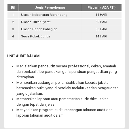
Bil
Jenis Permohonan
Piagam ( ADA RT )
1
Ulasan Kebenaran Merancang
14 HARI
2
Ulasan Tukar Syarat
30 HARI
3
Ulasan Pecah Bahagian
30 HARI
4
Sewa Pokok Bunga
14 HARI
UNIT AUDIT DALAM
Menjalankan pengaudit secara professional, cekap, amanah
dan berkualiti berpandukan garis panduan pengauditan yang
ditetapkan.
Memberikan cadangan penambahbaikan kepada jabatan
berasaskan bukti yang diperolehi melalui kaedah pengauditan
yang dijalankan.
Memastikan laporan atau pemerhatian audit dikeluarkan
dengan tepat dan jelas.
Menyediakan program audit, rancangan tahunan audit dan
laporan tahunan audit dalam.