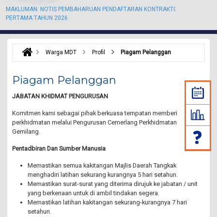
MAKLUMAN: NOTIS PEMBAHARUAN PENDAFTARAN KONTRAKTOR KALI
M
PERTAMA TAHUN 2026
P
Warga MDT
Profil
Piagam Pelanggan
Piagam Pelanggan
JABATAN KHIDMAT PENGURUSAN
Komitmen kami sebagai pihak berkuasa tempatan memberi
perkhidmatan melalui Pengurusan Cemerlang Perkhidmatan
Gemilang.
Pentadbiran Dan Sumber Manusia
Memastikan semua kakitangan Majlis Daerah Tangkak
menghadiri latihan sekurang kurangnya 5 hari setahun.
Memastikan surat-surat yang diterima dirujuk ke jabatan / unit
yang berkenaan untuk di ambil tindakan segera.
Memastikan latihan kakitangan sekurang-kurangnya 7 hari
setahun.