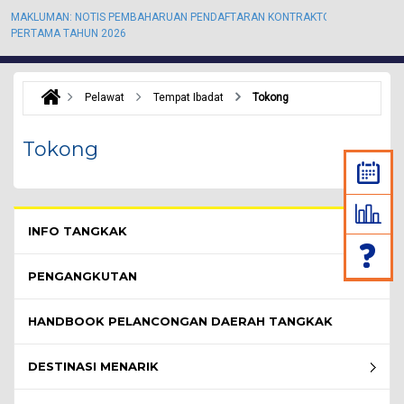
MAKLUMAN: NOTIS PEMBAHARUAN PENDAFTARAN KONTRAKTOR KALI
M
PERTAMA TAHUN 2026
P
Pelawat
Tempat Ibadat
Tokong
Tokong
Pelawat Menu - list of submenu
INFO TANGKAK
PENGANGKUTAN
HANDBOOK PELANCONGAN DAERAH TANGKAK
DESTINASI MENARIK