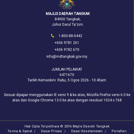
MAJLIS DAERAH TANGKAK
84900 Tangkak,
Johor Darul Ta'zim.
1-800-88-0442
+606 9781 261
+606 9782 670
info@mdtangkak.gov.my
JUMLAH PELAWAT
6471670
Tarikh Kemaskini:
Rabu, 5 Ogos 2026 - 10:45am
Sesuai dipapar menggunakan IE versi 9 & ke atas, Mozilla Firefox versi 6.0 ke
atas dan Google Chrome 13.0 ke atas dengan resolusi 1024 x 768
Hak Cipta Terpelihara © 2016 Majlis Daerah Tangkak
Terma & Syarat
Dasar Privasi
Dasar Keselamatan
Penafian