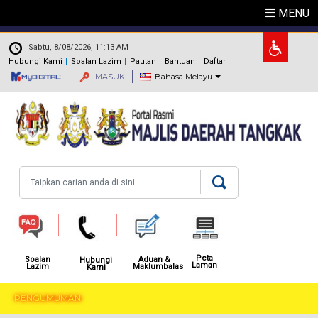
Langkau ke kandungan utama
MENU
.
Sabtu, 8/08/2026, 11:13 AM
Hubungi Kami
Soalan Lazim
Pautan
Bantuan
Daftar
MASUK
Bahasa Melayu
Carian
Peta
Aduan &
Soalan
Hubungi
Laman
Maklumbalas
Lazim
Kami
PENGUMUMAN