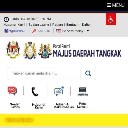
Langkau ke kandungan utama
MENU
.
Isnin, 10/08/2026, 1:50 PM
Hubungi Kami
Soalan Lazim
Pautan
Bantuan
Daftar
MASUK
Bahasa Melayu
Carian
Peta
Aduan &
Soalan
Hubungi
Laman
Maklumbalas
Lazim
Kami
PENGUMUMAN