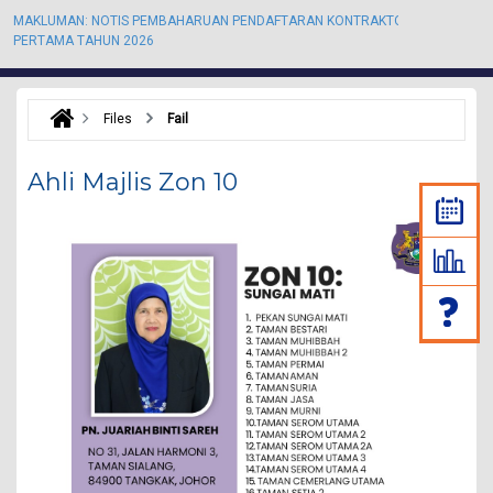
MAKLUMAN: NOTIS PEMBAHARUAN PENDAFTARAN KONTRAKTOR KALI
M
PERTAMA TAHUN 2026
P
Files
Fail
Ahli Majlis Zon 10