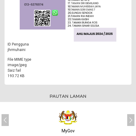
ID Pengguna
jhrmuhaini
File MIME type
image/jpeg
Saiz fail
193.72 KB
PAUTAN LAMAN
MyGov