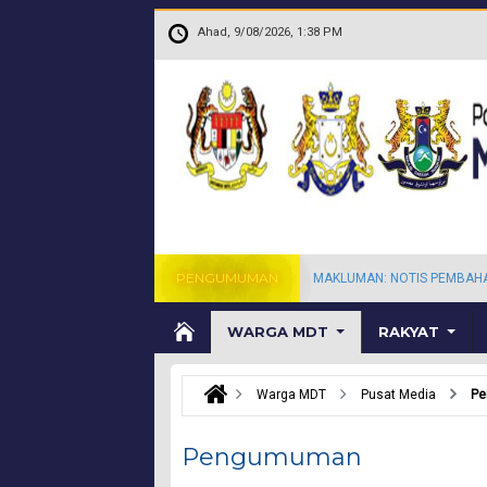
Langkau ke kandungan utama
.
Ahad, 9/08/2026, 1:38 PM
PENGUMUMAN
MAKLUMAN: NOTIS PEMBAH
WARGA MDT
RAKYAT
Warga MDT
Pusat Media
P
Pengumuman