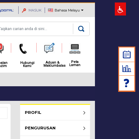
MASUK
Bahasa Melayu
rian
Peta
Aduan &
alan
Hubungi
Laman
Maklumbalas
azim
Kami
MAKLUMAN: NOTIS PEMBAH
Rembau Menu - list of submenu
PROFIL
PENGURUSAN