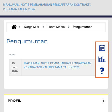
MAKLUMAN: NOTIS PEMBAHARUAN PENDAFTARAN KONTRAKTOR KALI
M
PERTAMA TAHUN 2026
P
Warga MDT
Pusat Media
Pengumuman
Pengumuman
2026
19
MAKLUMAN: NOTIS PEMBAHARUAN PENDAFTARAN
Jan
KONTRAKTOR KALI PERTAMA TAHUN 2026
2026
Rembau Menu - list of submenu
PROFIL