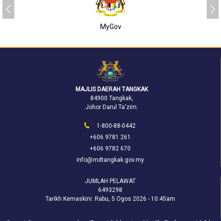
MyGov
MAJLIS DAERAH TANGKAK
84900 Tangkak,
Johor Darul Ta'zim.
1-800-88-0442
+606 9781 261
+606 9782 670
info@mdtangkak.gov.my
JUMLAH PELAWAT
6493298
Tarikh Kemaskini:
Rabu, 5 Ogos 2026 - 10:45am