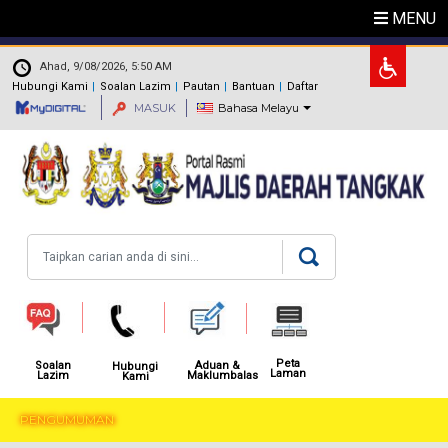
Langkau ke kandungan utama
MENU
.
Ahad, 9/08/2026, 5:50 AM
Hubungi Kami
Soalan Lazim
Pautan
Bantuan
Daftar
MASUK
Bahasa Melayu
Carian
Peta
Aduan &
Soalan
Hubungi
Laman
Maklumbalas
Lazim
Kami
PENGUMUMAN