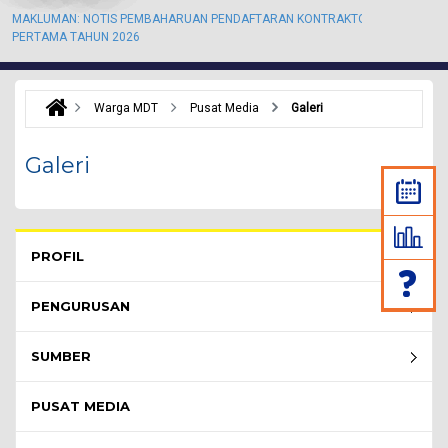
MAKLUMAN: NOTIS PEMBAHARUAN PENDAFTARAN KONTRAKTOR KALI
M
PERTAMA TAHUN 2026
P
Warga MDT
Pusat Media
Galeri
Galeri
Rembau Menu - list of submenu
PROFIL
PENGURUSAN
SUMBER
PUSAT MEDIA