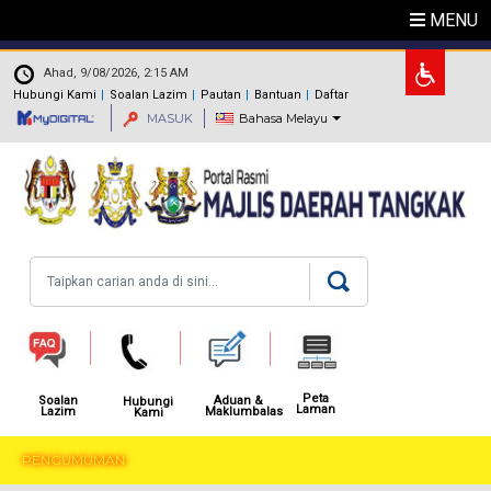
Langkau ke kandungan utama
MENU
.
Ahad, 9/08/2026, 2:15 AM
Hubungi Kami
Soalan Lazim
Pautan
Bantuan
Daftar
MASUK
Bahasa Melayu
Carian
Peta
Aduan &
Soalan
Hubungi
Laman
Maklumbalas
Lazim
Kami
PENGUMUMAN