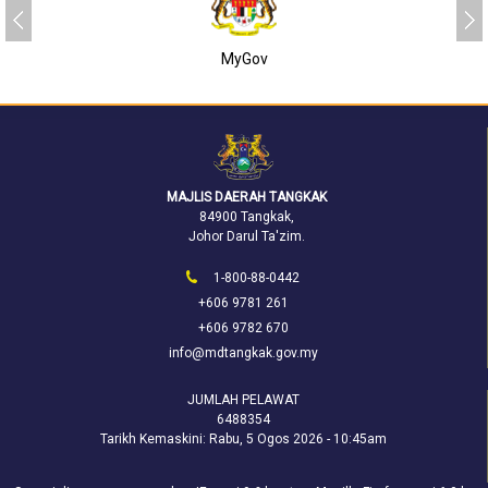
MyGov
MAJLIS DAERAH TANGKAK
84900 Tangkak,
Johor Darul Ta'zim.
1-800-88-0442
+606 9781 261
+606 9782 670
info@mdtangkak.gov.my
JUMLAH PELAWAT
6488354
Tarikh Kemaskini:
Rabu, 5 Ogos 2026 - 10:45am