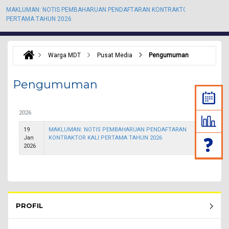
MAKLUMAN: NOTIS PEMBAHARUAN PENDAFTARAN KONTRAKTOR KALI
M
PERTAMA TAHUN 2026
P
Warga MDT
Pusat Media
Pengumuman
Pengumuman
2026
19
MAKLUMAN: NOTIS PEMBAHARUAN PENDAFTARAN
Jan
KONTRAKTOR KALI PERTAMA TAHUN 2026
2026
Rembau Menu - list of submenu
PROFIL