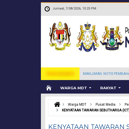
Langkau ke kandungan utama
.
Jumaat, 7/08/2026, 10:25 PM
PENGUMUMAN
MAKLUMAN: NOTIS PEMBAH
WARGA MDT
RAKYAT
Warga MDT
Pusat Media
P
KENYATAAN TAWARAN SEBUTHARGA (ICT) 
KENYATAAN TAWARAN SE