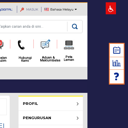
MASUK
Bahasa Melayu
rian
Peta
Aduan &
alan
Hubungi
Laman
Maklumbalas
azim
Kami
MAKLUMAN: NOTIS PEMBAH
Rembau Menu - list of submenu
PROFIL
PENGURUSAN
EI