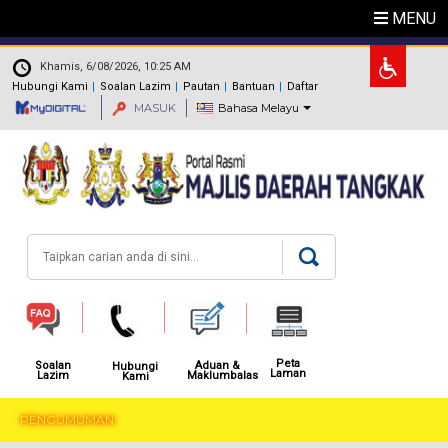
Langkau ke kandungan utama
MENU
.
Khamis, 6/08/2026, 10:25 AM
Hubungi Kami
Soalan Lazim
Pautan
Bantuan
Daftar
MASUK
Bahasa Melayu
Carian
Peta
Aduan &
Soalan
Hubungi
Laman
Maklumbalas
Lazim
Kami
PENGUMUMAN