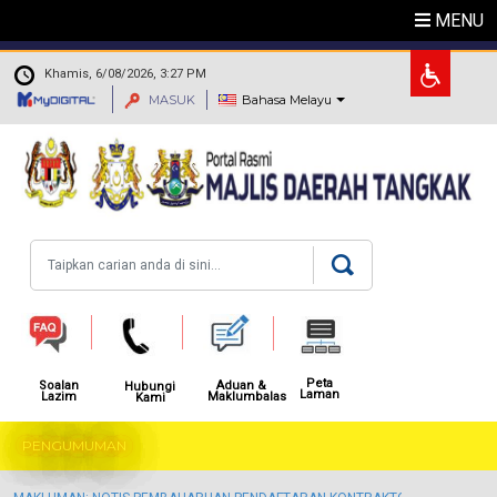
Langkau ke kandungan utama
MENU
.
Khamis, 6/08/2026, 3:27 PM
MASUK
Bahasa Melayu
Carian
Peta
Aduan &
Soalan
Hubungi
Laman
Maklumbalas
Lazim
Kami
PENGUMUMAN