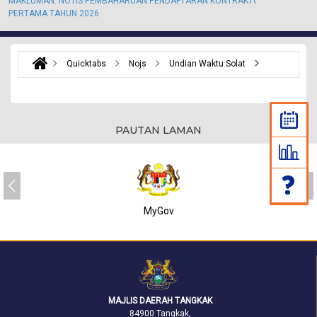
MAKLUMAN: NOTIS PEMBAHARUAN PENDAFTARAN KONTRAKTOR KALI
M
PERTAMA TAHUN 2026
P
Quicktabs
Nojs
Undian Waktu Solat
PAUTAN LAMAN
MyGov
MAJLIS DAERAH TANGKAK
84900 Tangkak,