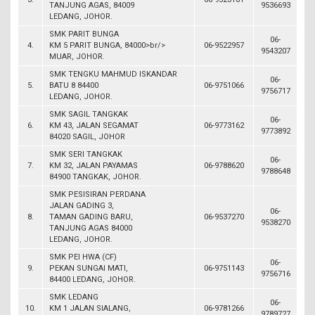
TANJUNG AGAS, 84009
9536693
LEDANG, JOHOR.
SMK PARIT BUNGA
06-
4.
KM 5 PARIT BUNGA, 84000>br/>
06-9522957
9543207
MUAR, JOHOR.
SMK TENGKU MAHMUD ISKANDAR
06-
5.
BATU 8 84400
06-9751066
9756717
LEDANG, JOHOR.
SMK SAGIL TANGKAK
06-
6.
KM 43, JALAN SEGAMAT
06-9773162
9773892
84020 SAGIL, JOHOR
SMK SERI TANGKAK
06-
7.
KM 32, JALAN PAYAMAS
06-9788620
9788648
84900 TANGKAK, JOHOR.
SMK PESISIRAN PERDANA
JALAN GADING 3,
06-
8.
TAMAN GADING BARU,
06-9537270
9538270
TANJUNG AGAS 84000
LEDANG, JOHOR.
SMK PEI HWA (CF)
06-
9.
PEKAN SUNGAI MATI,
06-9751143
9756716
84400 LEDANG, JOHOR.
SMK LEDANG
06-
10.
KM 1 JALAN SIALANG,
06-9781266
9789727