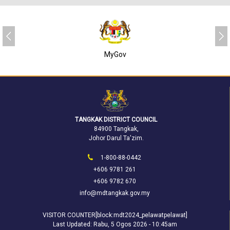
v
SUKJ
TANGKAK DISTRICT COUNCIL
84900 Tangkak,
Johor Darul Ta'zim.
1-800-88-0442
+606 9781 261
+606 9782 670
info@mdtangkak.gov.my
VISITOR COUNTER[block:mdt2024_pelawatpelawat]
Last Updated:
Rabu, 5 Ogos 2026 - 10:45am