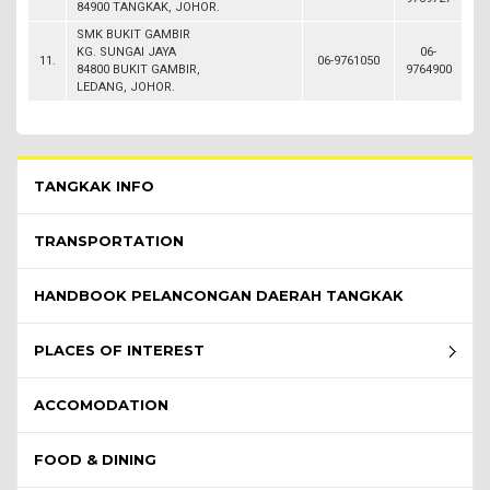
84900 TANGKAK, JOHOR.
SMK BUKIT GAMBIR
KG. SUNGAI JAYA
06-
11.
06-9761050
84800 BUKIT GAMBIR,
9764900
LEDANG, JOHOR.
Pelawat Menu - list of submenu
TANGKAK INFO
TRANSPORTATION
HANDBOOK PELANCONGAN DAERAH TANGKAK
PLACES OF INTEREST
ACCOMODATION
FOOD & DINING