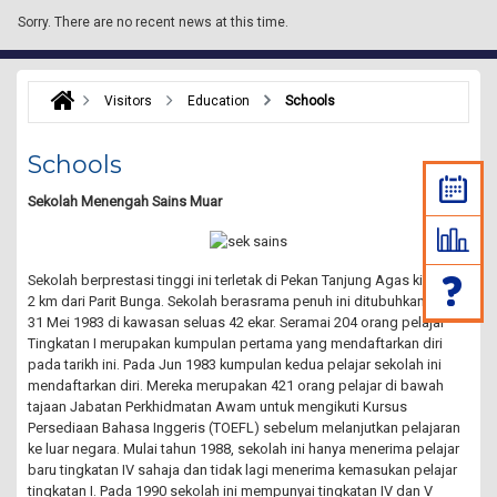
Sorry.
There are no recent news at this time.
Visitors
Education
Schools
Schools
Sekolah Menengah Sains Muar
Sekolah berprestasi tinggi ini terletak di Pekan Tanjung Agas kira-kira
2 km dari Parit Bunga. Sekolah berasrama penuh ini ditubuhkan pada
31 Mei 1983 di kawasan seluas 42 ekar. Seramai 204 orang pelajar
Tingkatan I merupakan kumpulan pertama yang mendaftarkan diri
pada tarikh ini. Pada Jun 1983 kumpulan kedua pelajar sekolah ini
mendaftarkan diri. Mereka merupakan 421 orang pelajar di bawah
tajaan Jabatan Perkhidmatan Awam untuk mengikuti Kursus
Persediaan Bahasa Inggeris (TOEFL) sebelum melanjutkan pelajaran
ke luar negara. Mulai tahun 1988, sekolah ini hanya menerima pelajar
baru tingkatan IV sahaja dan tidak lagi menerima kemasukan pelajar
tingkatan I. Pada 1990 sekolah ini mempunyai tingkatan IV dan V