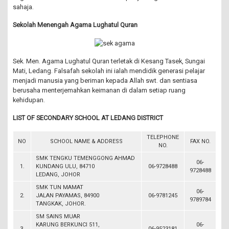
sahaja.
Sekolah Menengah Agama Lughatul Quran
Sek. Men. Agama Lughatul Quran terletak di Kesang Tasek, Sungai
Mati, Ledang. Falsafah sekolah ini ialah mendidik generasi pelajar
menjadi manusia yang beriman kepada Allah swt. dan sentiasa
berusaha menterjemahkan keimanan di dalam setiap ruang
kehidupan.
LIST OF SECONDARY SCHOOL AT LEDANG DISTRICT
TELEPHONE
NO
SCHOOL NAME & ADDRESS
FAX NO.
NO.
SMK TENGKU TEMENGGONG AHMAD
06-
1.
KUNDANG ULU, 84710
06-9728488
9728488
LEDANG, JOHOR
SMK TUN MAMAT
06-
2.
JALAN PAYAMAS, 84900
06-9781245
9789784
TANGKAK, JOHOR.
SM SAINS MUAR
KARUNG BERKUNCI 511,
06-
3.
06-9523181